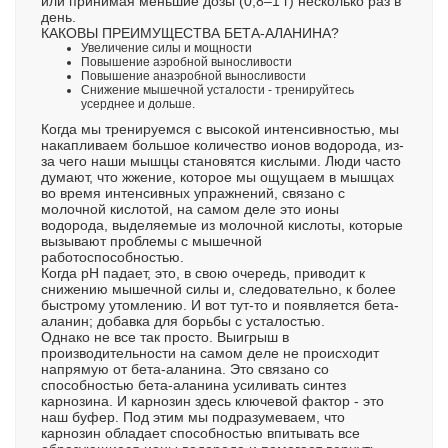
или принимая меньшие дозы (0,8–1 г) несколько раз в
день.
КАКОВЫ ПРЕИМУЩЕСТВА БЕТА-АЛАНИНА?
Увеличение силы и мощности
Повышение аэробной выносливости
Повышение анаэробной выносливости
Снижение мышечной усталости - тренируйтесь
усерднее и дольше.
Когда мы тренируемся с высокой интенсивностью, мы
накапливаем большое количество ионов водорода, из-
за чего наши мышцы становятся кислыми. Люди часто
думают, что жжение, которое мы ощущаем в мышцах
во время интенсивных упражнений, связано с
молочной кислотой, на самом деле это ионы
водорода, выделяемые из молочной кислоты, которые
вызывают проблемы с мышечной
работоспособностью.
Когда pH падает, это, в свою очередь, приводит к
снижению мышечной силы и, следовательно, к более
быстрому утомлению. И вот тут-то и появляется бета-
аланин; добавка для борьбы с усталостью.
Однако не все так просто. Выигрыш в
производительности на самом деле не происходит
напрямую от бета-аланина. Это связано со
способностью бета-аланина усиливать синтез
карнозина. И карнозин здесь ключевой фактор - это
наш буфер. Под этим мы подразумеваем, что
карнозин обладает способностью впитывать все