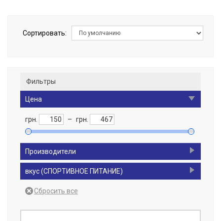
Сортировать:
Фильтры
Цена
грн.
–
грн.
Производители
IronFlex
2
вкус (СПОРТИВНОЕ ПИТАНИЕ)
MST
1
Мохито - MOHITO
1
TREC NUTRITION
2