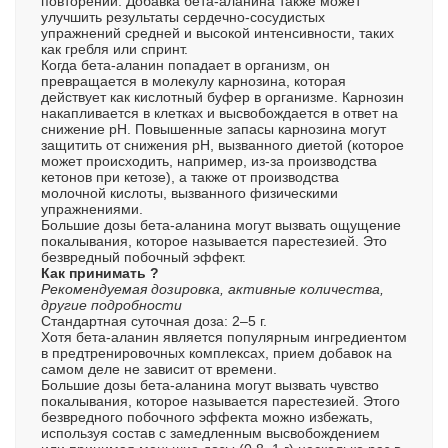
повторений. Добавка бета-аланина также может
улучшить результаты сердечно-сосудистых
упражнений средней и высокой интенсивности, таких
как гребля или спринт.
Когда бета-аланин попадает в организм, он
превращается в молекулу карнозина, которая
действует как кислотный буфер в организме. Карнозин
накапливается в клетках и высвобождается в ответ на
снижение pH. Повышенные запасы карнозина могут
защитить от снижения pH, вызванного диетой (которое
может происходить, например, из-за производства
кетонов при кетозе), а также от производства
молочной кислоты, вызванного физическими
упражнениями.
Большие дозы бета-аланина могут вызвать ощущение
покалывания, которое называется парестезией. Это
безвредный побочный эффект.
Как принимать ?
Рекомендуемая дозировка, активные количества,
другие подробности
Стандартная суточная доза: 2–5 г.
Хотя бета-аланин является популярным ингредиентом
в предтренировочных комплексах, прием добавок на
самом деле не зависит от времени.
Большие дозы бета-аланина могут вызвать чувство
покалывания, которое называется парестезией. Этого
безвредного побочного эффекта можно избежать,
используя состав с замедленным высвобождением