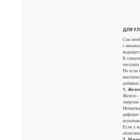
ДЛЯ УЛ
Сон необ
с множес
ведущего
К сожале
инсульта
Но если 
выспатьс
добавки:
1. Желез
Железо -
энергию 
Нехватка
дефицит 
испытыва
Если у в
облегчен
2. Магн