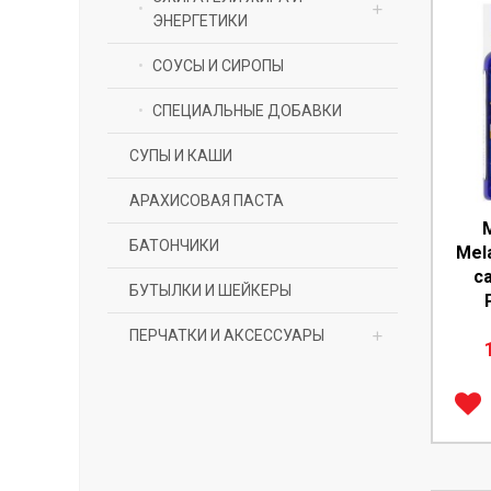
ЭНЕРГЕТИКИ
Говяжий
СОУСЫ И СИРОПЫ
CLA
Казеин
СПЕЦИАЛЬНЫЕ ДОБАВКИ
Карнитин
Комплексный
СУПЫ И КАШИ
Комплексные
Растительный
жиросжигатели
АРАХИСОВАЯ ПАСТА
Сывороточный изолят
БАТОНЧИКИ
протеина
Mela
ca
БУТЫЛКИ И ШЕЙКЕРЫ
Сывороточный протеин
ПЕРЧАТКИ И АКСЕССУАРЫ
ПЕРЧАТКИ ДЛЯ СПОРТА
ПОЯСА КРЮКИ ЛЕНТЫ