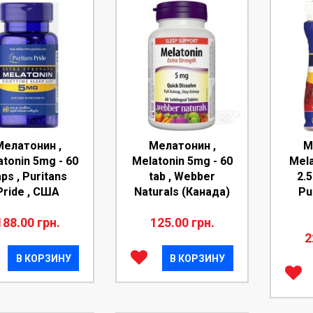
Мелатонин ,
Мелатонин ,
М
tonin 5mg - 60
Melatonin 5mg - 60
Mel
ps , Puritans
tab , Webber
2.5
Pride , CША
Naturals (Канада)
Pu
188.00 грн.
125.00 грн.
2
В КОРЗИНУ
В КОРЗИНУ