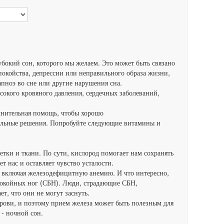
убокий сон, которого мы желаем. Это может быть связано
спокойства, депрессии или неправильного образа жизни,
пноэ во сне или другие нарушения сна.
окого кровяного давления, сердечных заболеваний,
олнительная помощь, чтобы хорошо
ральные решения. Попробуйте следующие витамины и
ки и ткани. По сути, кислород помогает нам сохранять
 нас и оставляет чувство усталости.
, включая железодефицитную анемию. И что интересно,
покойных ног (СБН). Люди, страдающие СБН,
т, что они не могут заснуть.
крови, и поэтому прием железа может быть полезным для
- ночной сон.