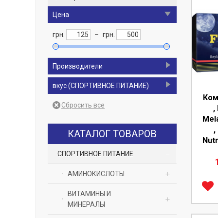
Цена
грн.
–
грн.
Производители
NOW Foods
4
вкус (СПОРТИВНОЕ ПИТАНИЕ)
Ком
Olimp Sport Nutrition
1
тропический апельсин
1
,
OPTIMUM NUTRITION
1
Mela
Puritans Pride
4
,
КАТАЛОГ ТОВАРОВ
Nutr
TREC NUTRITION
1
СПОРТИВНОЕ ПИТАНИЕ
VP laboratory
1
Webber Naturals
2
АМИНОКИСЛОТЫ
ВИТАМИНЫ И
Аминокислотные
МИНЕРАЛЫ
комплексы