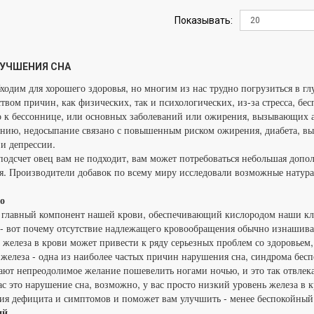
Показывать:
УЧШЕНИЯ СНА
ходим для хорошего здоровья, но многим из нас трудно погрузиться в гл
твом причин, как физических, так и психологических, из-за стресса, бе
 к бессоннице, или основных заболеваний или ожирения, вызывающих а
нию, недосыпание связано с повышенным риском ожирения, диабета, выс
 и депрессии.
подсчет овец вам не подходит, вам может потребоваться небольшая доп
я. Производители добавок по всему миру исследовали возможные нату
о
 главный компонент нашей крови, обеспечивающий кислородом наши клет
- вот почему отсутствие надлежащего кровообращения обычно изнашивает
 железа в крови может привести к ряду серьезных проблем со здоровьем
железа - одна из наиболее частых причин нарушения сна, синдрома бес
ют непреодолимое желание пошевелить ногами ночью, и это так отвлекае
ас это нарушение сна, возможно, у вас просто низкий уровень железа в 
ия дефицита и симптомов и поможет вам улучшить - менее беспокойный 
ий