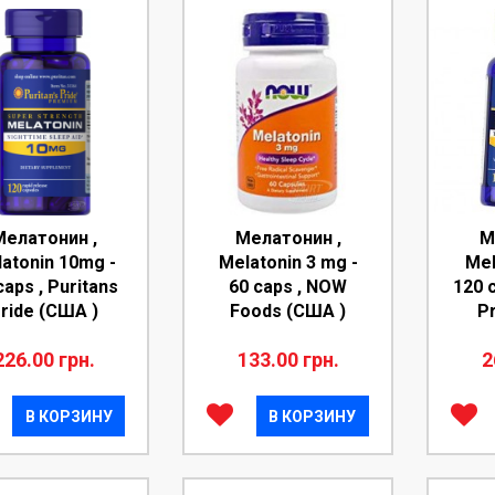
Мелатонин ,
Мелатонин ,
М
atonin 10mg -
Melatonin 3 mg -
Mel
caps , Puritans
60 caps , NOW
120 c
ride (США )
Foods (США )
P
226.00 грн.
133.00 грн.
2
В КОРЗИНУ
В КОРЗИНУ