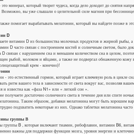
 это минерал, который творит чудеса, когда дело доходит до снятия нап
Возможно, вы уже слышали о целительной силе магния при бессоннице , 
акже помогает вырабатывать мелатонин, который вы найдете позже в эт
мин D
аете витамин D из большинства молочных продуктов и жирной рыбы, а
амин D часто связан с построением костей и солнечным светом, было док
 D связан с нарушением сна и меньшим количеством сна в целом, поэто
щен рыбой, молоком и яйцами, а также не подвергал обнаженную кожу в
солнцезащитный крем - конечно)!
тонин
н - это естественный гормон, который играет ключевую роль в цикле сна
вать ритм вашего тела в зависимости от света вокруг вас, позволяя вашем
я и известна как «фаза N1» или « легкий сон ».
не получаете достаточно солнечного света в течение дня или спите ноч
елатонина. Таким образом, добавки мелатонина могут быть хорошим вар
трудно подхватить некоторые из них. Однако таблетки мелатонина часто 
мины группы В
 группы B , которые включают тиамин, рибофлавин, витамин B6, витам
ненно важны для поддержки функции мозга, уровня энергии и клеточно