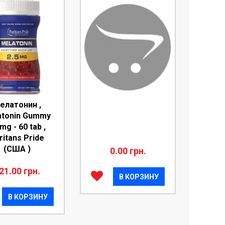
елатонин ,
atonin Gummy
mg - 60 tab ,
ritans Pride
(США )
0.00 грн.
21.00 грн.
В КОРЗИНУ
В КОРЗИНУ