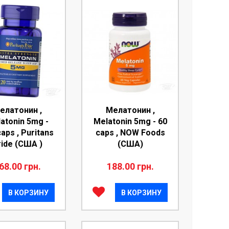
елатонин ,
Мелатонин ,
atonin 5mg -
Melatonin 5mg - 60
aps , Puritans
caps , NOW Foods
ride (США )
(CША)
68.00 грн.
188.00 грн.
В КОРЗИНУ
В КОРЗИНУ