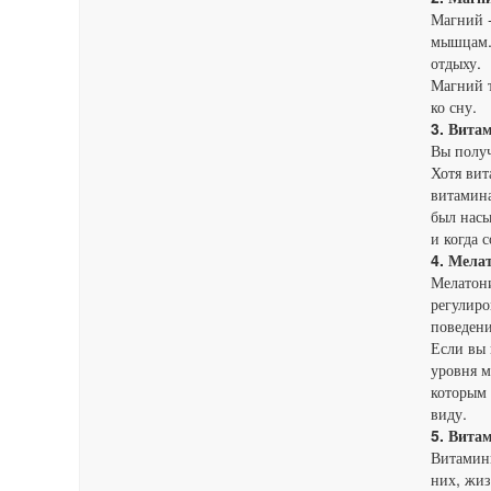
Магний -
мышцам. 
отдыху.
Магний т
ко сну.
3. Вита
Вы получ
Хотя вит
витамина
был насы
и когда 
4. Мела
Мелатони
регулиро
поведени
Если вы 
уровня м
которым 
виду.
5. Вита
Витамины
них, жиз