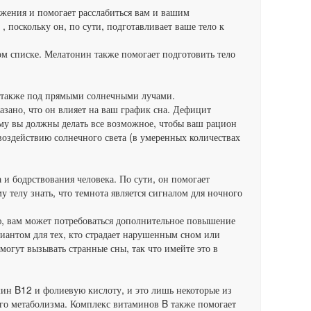
ряжения и помогает расслабиться вам и вашим
поскольку он, по сути, подготавливает ваше тело к
ом списке. Мелатонин также помогает подготовить тело
 также под прямыми солнечными лучами.
азано, что он влияет на ваш график сна. Дефицит
му вы должны делать все возможное, чтобы ваш рацион
оздействию солнечного света (в умеренных количествах
 и бодрствования человека. По сути, он помогает
у телу знать, что темнота является сигналом для ночного
ью, вам может потребоваться дополнительное повышение
иантом для тех, кто страдает нарушенным сном или
могут вызывать странные сны, так что имейте это в
ин B12 и фолиевую кислоту, и это лишь некоторые из
го метаболизма. Комплекс витаминов B также помогает