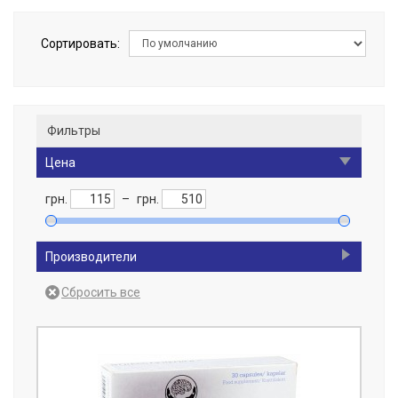
Сортировать:
Фильтры
Цена
грн.
–
грн.
Производители
Best Joy
1
Gold Star
1
MST
2
NOW Foods
1
Olimp Sport Nutrition
2