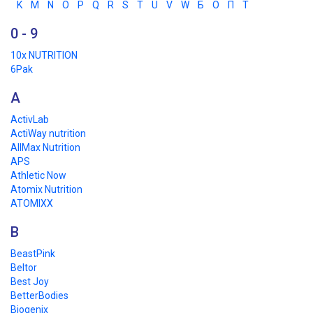
K
M
N
O
P
Q
R
S
T
U
V
W
Б
О
П
Т
0 - 9
10x NUTRITION
6Pak
A
ActivLab
ActiWay nutrition
AllMax Nutrition
APS
Athletic Now
Atomix Nutrition
ATOMIXX
B
BeastPink
Beltor
Best Joy
BetterBodies
Biogenix