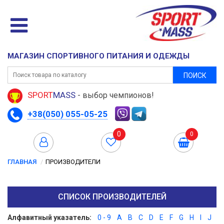
МАГАЗИН СПОРТИВНОГО ПИТАНИЯ И ОДЕЖДЫ
ПОИСК
SPORT
MASS
- выбор чемпионов!
+38(050) 055-05-25
0
0
ГЛАВНАЯ
ПРОИЗВОДИТЕЛИ
СПИСОК ПРОИЗВОДИТЕЛЕЙ
Алфавитный указатель:
0 - 9
A
B
C
D
E
F
G
H
I
J