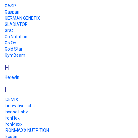
GASP
Gaspari
GERMAN GENETIX
GLADIATOR
GNC
Go Nutrition
Go On
Gold Star
GymBeam
H
Herevin
I
ICEMIX
Innovative Labs
Insane Labz
IronFlex
IronMaxx
IRONMAXX NUTRITION
Isostar