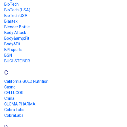
BioTech
BioTech (USA)
BioTech USA
Blastex
Blender Bottle
Body Attack
Body&amp;Fit
Body&Fit
BPI sports
BSN
BUCHSTEINER
C
California GOLD Nutrition
Casno
CELLUCOR
China
CLOMA PHARMA
Cobra Labs
CobraLabs