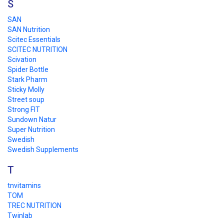
S
SAN
SAN Nutrition
Scitec Essentials
SCITEC NUTRITION
Scivation
Spider Bottle
Stark Pharm
Sticky Molly
Street soup
Strong FIT
Sundown Natur
Super Nutrition
Swedish
Swedish Supplements
T
tnvitamins
TOM
TREC NUTRITION
Twinlab