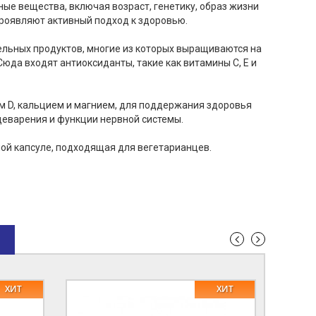
ые вещества, включая возраст, генетику, образ жизни
проявляют активный подход к здоровью.
цельных продуктов, многие из которых выращиваются на
да входят антиоксиданты, такие как витамины C, E и
м D, кальцием и магнием, для поддержания здоровья
щеварения и функции нервной системы.
емой капсуле, подходящая для вегетарианцев.
ХИТ
ХИТ