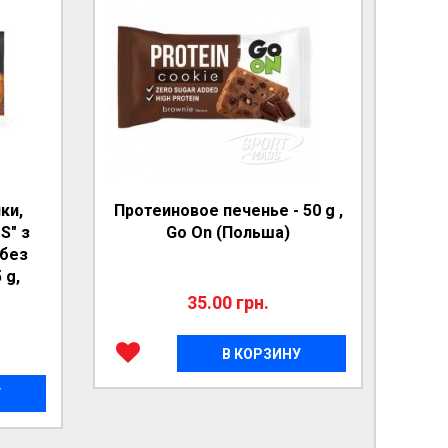
ки,
Протеиновое печенье - 50 g ,
Жиро
S" з
Go On (Польша)
- 
 без
 g,
35.00 грн.
В КОРЗИНУ
У