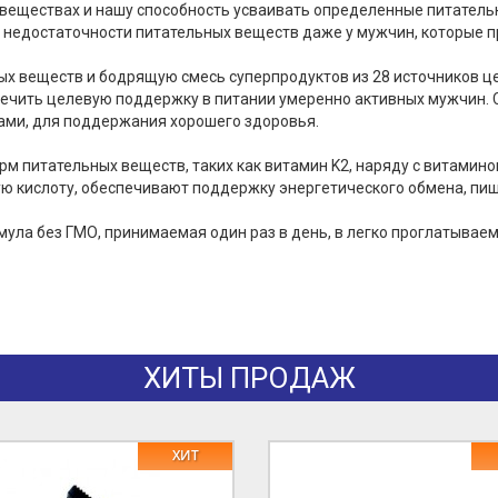
веществах и нашу способность усваивать определенные питательн
ь недостаточности питательных веществ даже у мужчин, которые 
ьных веществ и бодрящую смесь суперпродуктов из 28 источников 
чить целевую поддержку в питании умеренно активных мужчин. Сю
лами, для поддержания хорошего здоровья.
 питательных веществ, таких как витамин K2, наряду с витамино
вую кислоту, обеспечивают поддержку энергетического обмена, пи
формула без ГМО, принимаемая один раз в день, в легко проглатыва
ХИТЫ ПРОДАЖ
ХИТ