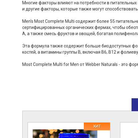
Многие факторы влияют на потребности в питательных 
и другие факторы, которые также могут способствоват
Men's Most Complete Multi содержит более 55 питател
сертифицированных органических фермах, чтобы обеспе
A, а также смесь фруктов и овощей, богатая полифено
Эта формула также содержит больше биодоступных форм
костей, а витамины группы B, включая B6, B12 и фолие
Most Complete Multi for Men от Webber Naturals - это 
ХИТ