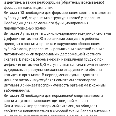
и дентине, а также реабсорбции (обратному всасыванию)
фосфора в канальцах почек.
Витамин D3 необходим для формирования костного скелета и
зубов у детей, сохранению структуры костей у взрослых.
Необходим для нормального функционирования
паращитовидных желез.
Витамин D участвует в функционировании иммунной системы.
Дефицит витамина D3 в организме растущего ребенка
приводит к развитию рахита и нарушению образования
зубной эмали, у взрослых - к размягчению костной ткани с
патологическими переломами и деформацией костного
скелета. В период беременности и кормления грудью при
дефиците витамина Д-3 могут появиться симптомы тетании -
судорожные приступы, связанные с нарушением обмена
кальция в организме. В период менопаузы недостаток
данного витамина усугубляет симптомы остеопороза.
Витамин D снижает восприимчивость организма к кожным
заболеваниям.
Витамин D3 необходим для нормальной свертываемости
крови и функционирования щитовидной железы.
Как и всякий жирорастворимый витамин, он обладает
свойством накапливаться в жировой ткани. Запасы витамина